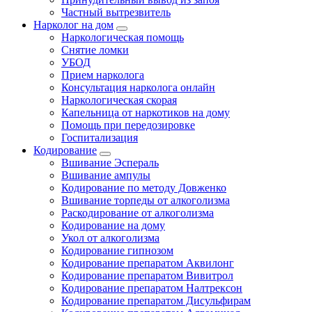
Частный вытрезвитель
Нарколог на дом
Наркологическая помощь
Снятие ломки
УБОД
Прием нарколога
Консультация нарколога онлайн
Наркологическая скорая
Капельница от наркотиков на дому
Помощь при передозировке
Госпитализация
Кодирование
Вшивание Эспераль
Вшивание ампулы
Кодирование по методу Довженко
Вшивание торпеды от алкоголизма
Раскодирование от алкоголизма
Кодирование на дому
Укол от алкоголизма
Кодирование гипнозом
Кодирование препаратом Аквилонг
Кодирование препаратом Вивитрол
Кодирование препаратом Налтрексон
Кодирование препаратом Дисульфирам