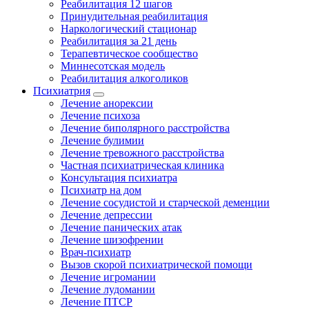
Реабилитация 12 шагов
Принудительная реабилитация
Наркологический стационар
Реабилитация за 21 день
Терапевтическое сообщество
Миннесотская модель
Реабилитация алкоголиков
Психиатрия
Лечение анорексии
Лечение психоза
Лечение биполярного расстройства
Лечение булимии
Лечение тревожного расстройства
Частная психиатрическая клиника
Консультация психиатра
Психиатр на дом
Лечение сосудистой и старческой деменции
Лечение депрессии
Лечение панических атак
Лечение шизофрении
Врач-психиатр
Вызов скорой психиатрической помощи
Лечение игромании
Лечение лудомании
Лечение ПТСР