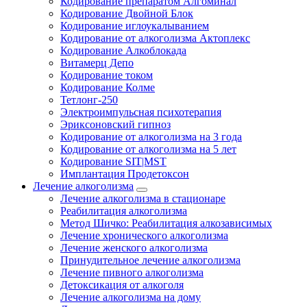
Кодирование препаратом Алгоминал
Кодирование Двойной Блок
Кодирование иглоукалыванием
Кодирование от алкоголизма Актоплекс
Кодирование Алкоблокада
Витамерц Депо
Кодирование током
Кодирование Колме
Тетлонг-250
Электроимпульсная психотерапия
Эриксоновский гипноз
Кодирование от алкоголизма на 3 года
Кодирование от алкоголизма на 5 лет
Кодирование SIT|MST
Имплантация Продетоксон
Лечение алкоголизма
Лечение алкоголизма в стационаре
Реабилитация алкоголизма
Метод Шичко: Реабилитация алкозависимых
Лечение хронического алкоголизма
Лечение женского алкоголизма
Принудительное лечение алкоголизма
Лечение пивного алкоголизма
Детоксикация от алкоголя
Лечение алкоголизма на дому